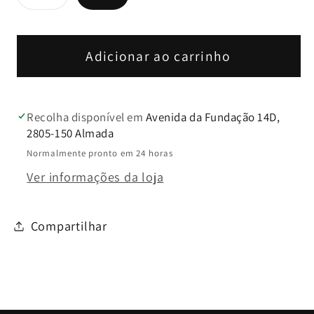
esgotada
Taupe
Taupe
ou
indisponível
-
-
Walk&amp;Go
Walk&amp;Go
Adicionar ao carrinho
Recolha disponível em
Avenida da Fundação 14D,
2805-150 Almada
Normalmente pronto em 24 horas
Ver informações da loja
Compartilhar