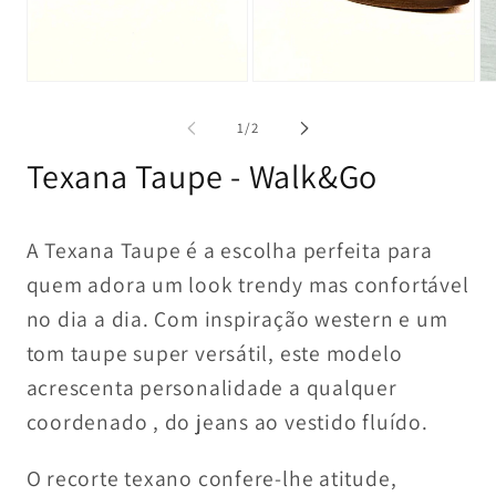
multimédia
multimédia
1
2
em
em
modal
modal
Ab
co
mu
de
1
/
2
3
e
Texana Taupe - Walk&Go
mo
A Texana Taupe é a escolha perfeita para
quem adora um look trendy mas confortável
no dia a dia. Com inspiração western e um
tom taupe super versátil, este modelo
acrescenta personalidade a qualquer
coordenado , do jeans ao vestido fluído.
O recorte texano confere-lhe atitude,