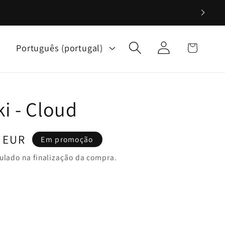
Iniciar
I
Carrinho
Português (portugal)
sessão
d
i
o
ki - Cloud
m
a
 EUR
Em promoção
ulado na finalização da compra.