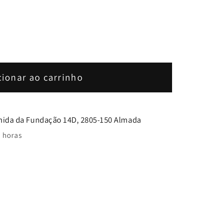
de
cionar ao carrinho
nida da Fundação 14D, 2805-150 Almada
 horas