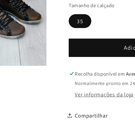
Tamanho de calçado
quantidade
quantida
de
de
35
Teni
Teni
bota
bota
Kaki
Kaki
-
-
Adi
Cloud
Cloud
Recolha disponível em
Ave
Normalmente pronto em 24
Ver informações da loja
Compartilhar