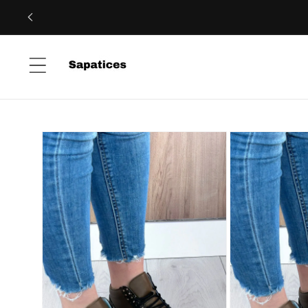
Saltar
para o
conteúdo
Saltar para
a
informação
do produto