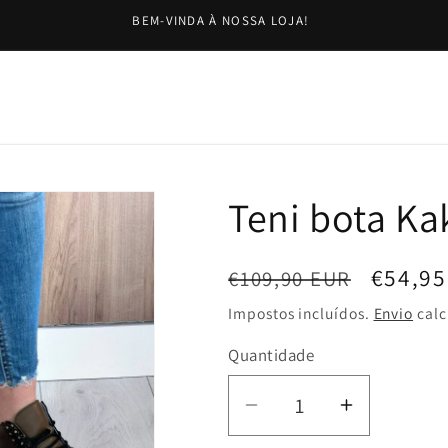
BEM-VINDA À NOSSA LOJA!
Teni bota Ka
Preço
Preço
€54,95
€109,90 EUR
normal
de
Impostos incluídos.
Envio
calc
saldo
Quantidade
Diminuir
Aumentar
a
a