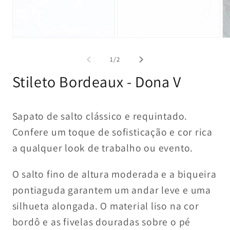
multimédia
multimédia
1
2
em
em
modal
modal
Ab
co
mu
de
1
/
2
3
e
Stileto Bordeaux - Dona V
mo
Sapato de salto clássico e requintado.
Confere um toque de sofisticação e cor rica
a qualquer look de trabalho ou evento.
O salto fino de altura moderada e a biqueira
pontiaguda garantem um andar leve e uma
silhueta alongada. O material liso na cor
bordô e as fivelas douradas sobre o pé