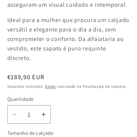
asseguram um visual cuidado e intemporal.
Ideal para a mulher que procura um calçado
versátil e elegante para o dia a dia, sem
comprometer o conforto. Da alfaiataria ao
vestido, este sapato é puro requinte
discreto.
Preço
€189,90 EUR
normal
Impostos incluídos.
Envio
calculado na finalização da compra.
Quantidade
Diminuir
Aumentar
a
a
Tamanho de calçado
quantidade
quantidade