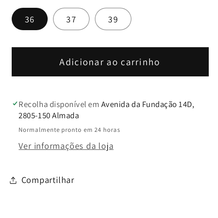
de
de
36
37
39
Stileto
Stileto
Bordeaux
Bordeaux
-
-
Dona
Dona
Adicionar ao carrinho
V
V
Recolha disponível em
Avenida da Fundação 14D,
2805-150 Almada
Normalmente pronto em 24 horas
Ver informações da loja
Compartilhar