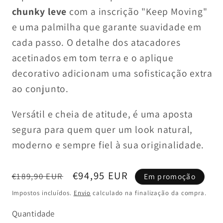
chunky leve
com a inscrição "Keep Moving"
e uma palmilha que garante suavidade em
cada passo. O detalhe dos atacadores
acetinados em tom terra e o aplique
decorativo adicionam uma sofisticação extra
ao conjunto.
Versátil e cheia de atitude, é uma aposta
segura para quem quer um look natural,
moderno e sempre fiel à sua originalidade.
Preço
Preço
€94,95 EUR
€189,90 EUR
Em promoção
normal
de
Impostos incluídos.
Envio
calculado na finalização da compra.
saldo
Quantidade