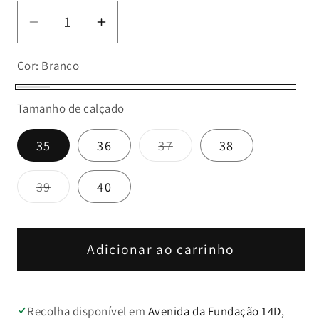
Diminuir
Aumentar
a
a
Cor:
Branco
quantidade
quantidade
de
de
Branco
Sapatilha
Sapatilha
Tamanho de calçado
Russel
Russel
Variante
Matos
Matos
35
36
37
38
esgotada
Benny
Benny
ou
indisponível
79
79
Variante
39
40
esgotada
ou
indisponível
Adicionar ao carrinho
Recolha disponível em
Avenida da Fundação 14D,