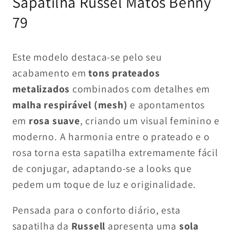
Sapatilha Russel Matos Benny
modal
modal
mo
79
Este modelo destaca-se pelo seu
acabamento em
tons prateados
metalizados
combinados com detalhes em
malha respirável (mesh)
e apontamentos
em
rosa suave
, criando um visual feminino e
moderno. A harmonia entre o prateado e o
rosa torna esta sapatilha extremamente fácil
de conjugar, adaptando-se a looks que
pedem um toque de luz e originalidade.
Pensada para o conforto diário, esta
sapatilha da
Russell
apresenta uma
sola