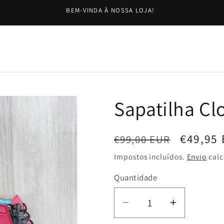
BEM-VINDA À NOSSA LOJA!
Sapatilha Cl
Preço
Preço
€49,95
€99,00 EUR
normal
de
Impostos incluídos.
Envio
calc
saldo
Quantidade
Diminuir
Aumentar
a
a