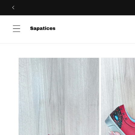
Saltar
para o
conteúdo
Saltar para
a
informação
do produto