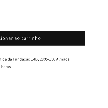
de
cionar ao carrinho
nida da Fundação 14D, 2805-150 Almada
 horas