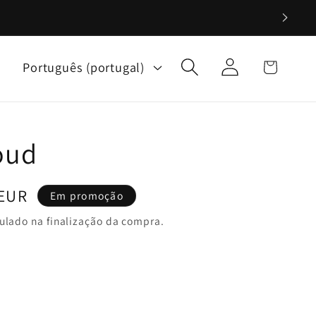
Iniciar
I
Carrinho
Português (portugal)
sessão
d
i
o
oud
m
a
 EUR
Em promoção
ulado na finalização da compra.