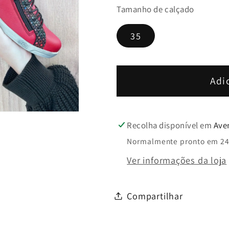
Tamanho de calçado
quantidade
quantida
de
de
35
Sapatilha
Sapatilha
Cloud
Cloud
Adi
Recolha disponível em
Ave
Normalmente pronto em 24
Ver informações da loja
Compartilhar