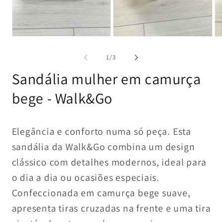
Abrir
Abrir
Ab
conteúdo
conteúdo
co
multimédia
multimédia
mu
de
1
/
3
1
2
3
em
em
e
Sandália mulher em camurça
modal
modal
mo
bege - Walk&Go
Elegância e conforto numa só peça. Esta
sandália da Walk&Go combina um design
clássico com detalhes modernos, ideal para
o dia a dia ou ocasiões especiais.
Confeccionada em camurça bege suave,
apresenta tiras cruzadas na frente e uma tira