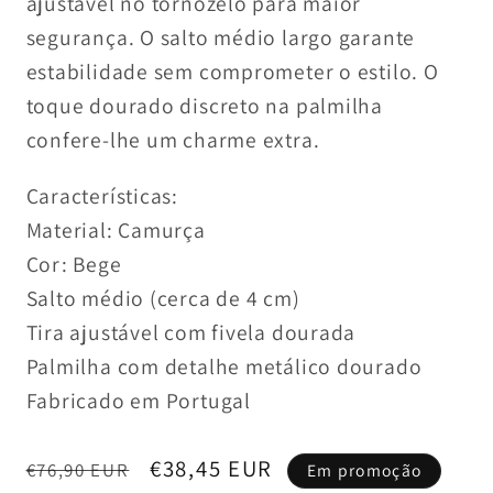
ajustável no tornozelo para maior
segurança. O salto médio largo garante
estabilidade sem comprometer o estilo. O
toque dourado discreto na palmilha
confere-lhe um charme extra.
Características:
Material: Camurça
Cor: Bege
Salto médio (cerca de 4 cm)
Tira ajustável com fivela dourada
Palmilha com detalhe metálico dourado
Fabricado em Portugal
Preço
Preço
€38,45 EUR
€76,90 EUR
Em promoção