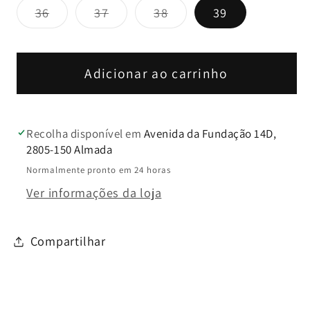
Variante
Variante
Variante
36
37
38
39
esgotada
esgotada
esgotada
ou
ou
ou
indisponível
indisponível
indisponível
Adicionar ao carrinho
Recolha disponível em
Avenida da Fundação 14D,
2805-150 Almada
Normalmente pronto em 24 horas
Ver informações da loja
Compartilhar