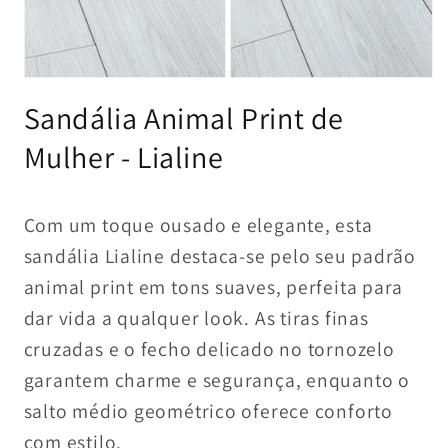
Abrir
Abrir
conteúdo
conteúdo
Sandália Animal Print de
multimédia
multimédia
1
2
em
em
Mulher - Lialine
modal
modal
Com um toque ousado e elegante, esta
sandália Lialine destaca-se pelo seu padrão
animal print em tons suaves, perfeita para
dar vida a qualquer look. As tiras finas
cruzadas e o fecho delicado no tornozelo
garantem charme e segurança, enquanto o
salto médio geométrico oferece conforto
com estilo.