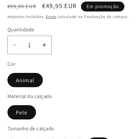
Preço
Preço
€49,95 EUR
€99,90 EUR
Em promoção
normal
de
Impostos incluídos.
Envio
calculado na finalização da compra.
saldo
Quantidade
Diminuir
Aumentar
a
a
Cor
quantidade
quantidade
de
de
Animal
Sandália
Sandália
Animal
Animal
Material do calçado
Print
Print
de
de
Pele
Mulher
Mulher
-
-
Tamanho de calçado
Lialine
Lialine