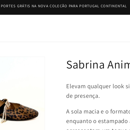
BEM-VINDA À NOSSA LOJA!
Sabrina Anim
Elevam qualquer look s
de presença.
A sola macia e o format
enquanto o estampado an