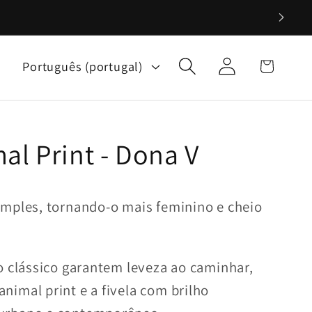
Iniciar
I
Carrinho
Português (portugal)
sessão
d
i
o
m
al Print - Dona V
a
imples, tornando-o mais feminino e cheio
o clássico garantem leveza ao caminhar,
imal print e a fivela com brilho