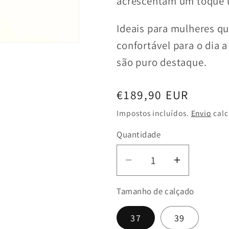
acrescentam um toque 
Ideais para mulheres qu
confortável para o dia a 
são puro destaque.
Preço
€189,90 EUR
normal
Impostos incluídos.
Envio
calc
Quantidade
Diminuir
Aumentar
a
a
Tamanho de calçado
quantidade
quantida
de
de
37
39
Sabrina
Sabrina