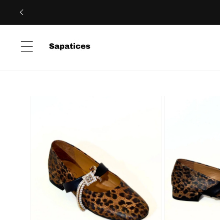
Saltar
para o
conteúdo
Saltar para
a
informação
do produto