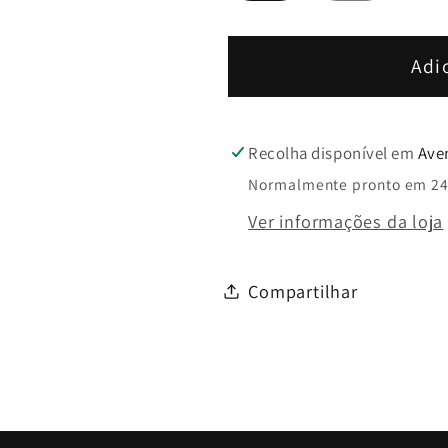
Animal
Animal
Print
Print
-
-
Adi
Dona
Dona
V
V
Recolha disponível em
Ave
Normalmente pronto em 24
Ver informações da loja
Compartilhar