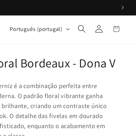
Iniciar
I
Carrinho
Português (portugal)
sessão
d
i
o
ral Bordeaux - Dona V
m
a
rniz é a combinação perfeita entre
erna. O padrão floral vibrante ganha
 brilhante, criando um contraste único
ok. O detalhe das fivelas em dourado
fisticado, enquanto o acabamento em
 e classe.