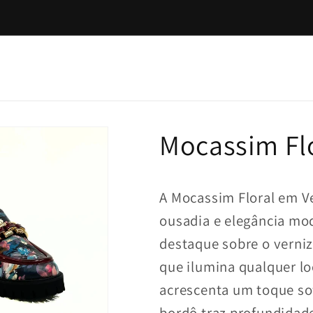
BEM-VINDA À NOSSA LOJA!
Mocassim Flo
A Mocassim Floral em Ve
ousadia e elegância mod
destaque sobre o verniz
que ilumina qualquer lo
acrescenta um toque so
bordô traz profundidade