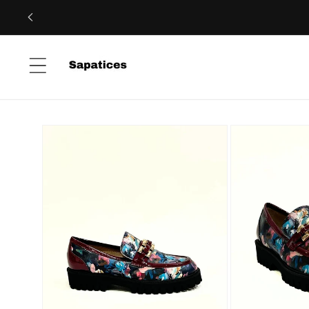
Saltar
para o
conteúdo
Saltar para
a
informação
do produto