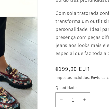
Com sola tratorada conf
transforma um outfit s
personalidade. Ideal p
presença com peças dife
jeans aos looks mais el
especial que faz toda a 
Preço
€199,90 EUR
normal
Impostos incluídos.
Envio
calc
Quantidade
Diminuir
Aumentar