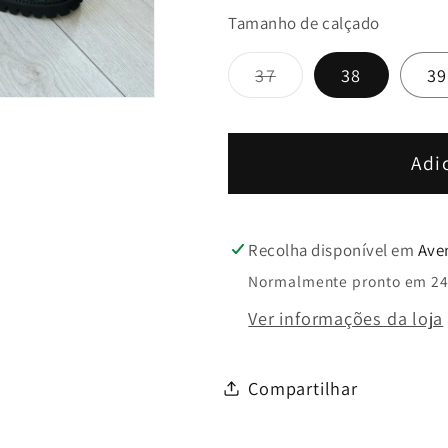
a
a
Tamanho de calçado
quantidade
quantida
de
de
Variante
37
38
39
Mocassim
Mocassi
esgotada
Floral
Floral
ou
indisponível
Bordeaux
Bordeaux
-
-
Adi
Dona
Dona
V
V
Recolha disponível em
Ave
Normalmente pronto em 24
Ver informações da loja
Compartilhar