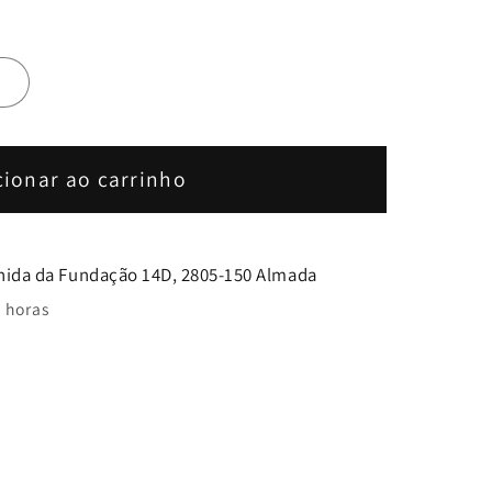
de
m
cionar ao carrinho
nida da Fundação 14D, 2805-150 Almada
 horas