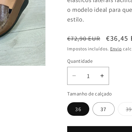
o modelo ideal para que
estilo.
Preço
Preço
€36,45
€72,90 EUR
normal
de
Impostos incluídos.
Envio
calc
saldo
Quantidade
Diminuir
Aumentar
a
a
Tamanho de calçado
quantidade
quantida
de
de
36
37
39
Mocassim
Mocassi
de
de
Conforto
Conforto