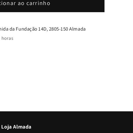
cionar ao carrinho
p;Go
nida da Fundação 14D, 2805-150 Almada
 horas
Loja Almada