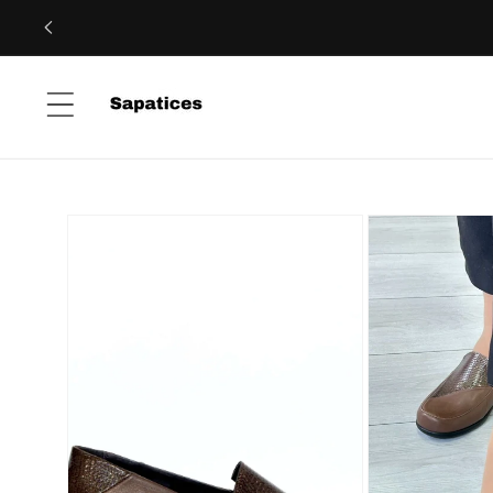
Saltar
para o
conteúdo
Saltar para
a
informação
do produto