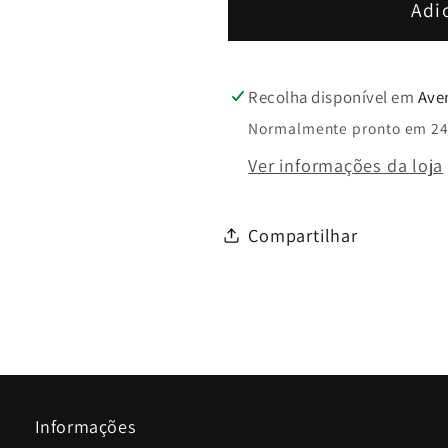
Castanho
Castanho
Adi
-
-
Walk&amp;Go
Walk&am
Recolha disponível em
Ave
Normalmente pronto em 24
Ver informações da loja
Compartilhar
Informações