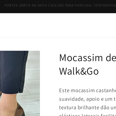
BEM-VINDA À NOSSA LOJA!
Mocassim de
Walk&Go
Este mocassim castanho
suavidade, apoio e um t
textura brilhante dão 
elásticos laterais facil