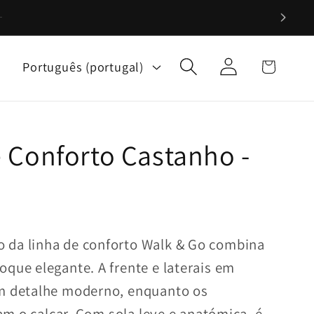
Iniciar
I
Carrinho
Português (portugal)
sessão
d
i
o
m
 Conforto Castanho -
a
 da linha de conforto Walk & Go combina
oque elegante. A frente e laterais em
um detalhe moderno, enquanto os
itam o calçar. Com sola leve e anatómica, é