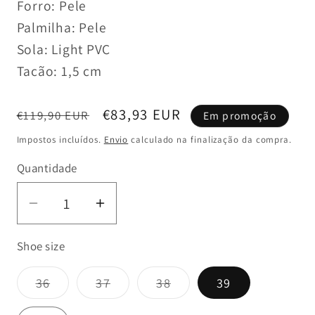
Forro: Pele
Palmilha: Pele
Sola: Light PVC
Tacão: 1,5 cm
Preço
Preço
€83,93 EUR
€119,90 EUR
Em promoção
normal
de
Impostos incluídos.
Envio
calculado na finalização da compra.
saldo
Quantidade
Diminuir
Aumentar
a
a
Shoe size
quantidade
quantidade
de
de
Variante
Variante
Variante
36
37
38
39
Chinelo
Chinelo
esgotada
esgotada
esgotada
Branco
Branco
ou
ou
ou