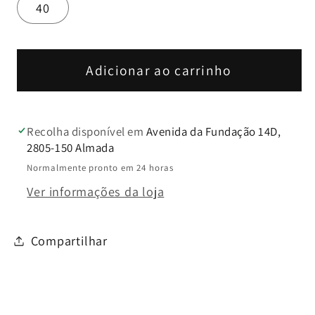
indisponível
indisponível
indisponível
40
em
em
Pele
Pele
Chris
Chris
10
10
Adicionar ao carrinho
Recolha disponível em
Avenida da Fundação 14D,
2805-150 Almada
Normalmente pronto em 24 horas
Ver informações da loja
Compartilhar