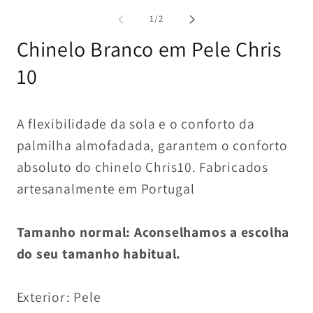
conteúdo
conteúdo
co
multimédia
multimédia
mu
de
1
/
2
1
2
3
em
em
e
Chinelo Branco em Pele Chris
modal
modal
mo
10
A flexibilidade da sola e o conforto da
palmilha almofadada, garantem o conforto
absoluto do chinelo Chris10. Fabricados
artesanalmente em Portugal
Tamanho normal: Aconselhamos a escolha
do seu tamanho habitual.
Exterior: Pele