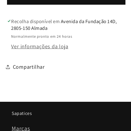
-
-
Walk&amp;Go
Walk&amp;Go
Recolha disponível em
Avenida da Fundação 14D,
2805-150 Almada
Normalmente pronto em 24 horas
Ver informações da loja
Compartilhar
Sapatices
Marcas