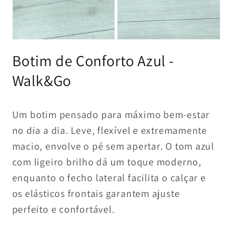
Abrir
Abrir
conteúdo
conteúdo
Botim de Conforto Azul -
multimédia
multimédia
1
2
em
em
Walk&Go
modal
modal
Um botim pensado para máximo bem-estar
no dia a dia. Leve, flexível e extremamente
macio, envolve o pé sem apertar. O tom azul
com ligeiro brilho dá um toque moderno,
enquanto o fecho lateral facilita o calçar e
os elásticos frontais garantem ajuste
perfeito e confortável.