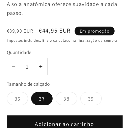
A sola anatómica oferece suavidade a cada
passo.
Preço
Preço
€44,95 EUR
€89,90 EUR
Em promoção
normal
de
Impostos incluídos.
Envio
calculado na finalização da compra.
saldo
Quantidade
Diminuir
Aumentar
a
a
Tamanho de calçado
quantidade
quantidade
de
de
Variante
Variante
Variante
36
37
38
39
Botim
Botim
esgotada
esgotada
esgotada
de
de
ou
ou
ou
indisponível
indisponível
indisponível
Conforto
Conforto
Azul
Azul
Adicionar ao carrinho