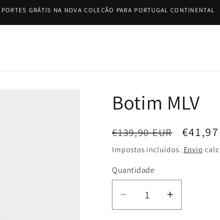
PORTES GRÁTIS NA NOVA COLEÇÃO PARA PORTUGAL CONTINENTAL
Botim MLV
Preço
Preço
€41,97
€139,90 EUR
normal
de
Impostos incluídos.
Envio
calc
saldo
Quantidade
Diminuir
Aumentar
a
a