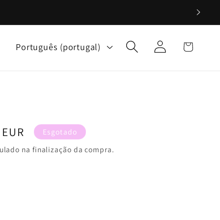
Iniciar
I
Carrinho
Português (portugal)
sessão
d
i
o
m
a
 EUR
Esgotado
ulado na finalização da compra.