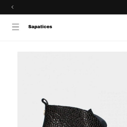
Saltar
para o
conteúdo
Saltar para
a
informação
do produto