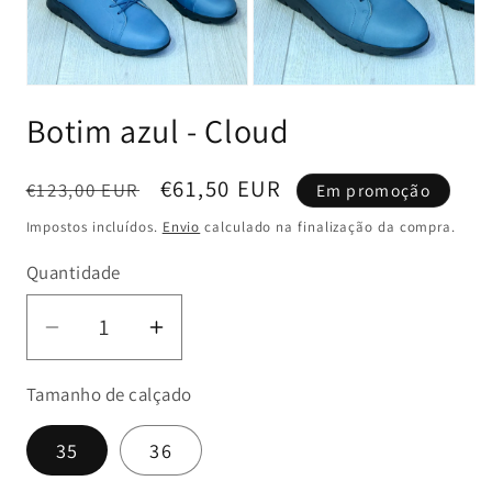
Abrir
Abrir
conteúdo
conteúdo
Botim azul - Cloud
multimédia
multimédia
1
2
em
em
modal
modal
Preço
Preço
€61,50 EUR
€123,00 EUR
Em promoção
normal
de
Impostos incluídos.
Envio
calculado na finalização da compra.
saldo
Quantidade
Diminuir
Aumentar
a
a
Tamanho de calçado
quantidade
quantidade
de
de
35
36
Botim
Botim
azul
azul