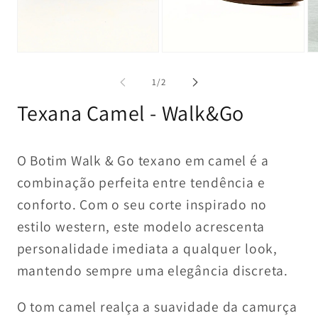
1
2
in
in
modal
modal
Op
me
3
of
1
/
2
in
mo
Texana Camel - Walk&Go
O Botim Walk & Go texano em camel é a
combinação perfeita entre tendência e
conforto. Com o seu corte inspirado no
estilo western, este modelo acrescenta
personalidade imediata a qualquer look,
mantendo sempre uma elegância discreta.
O tom camel realça a suavidade da camurça