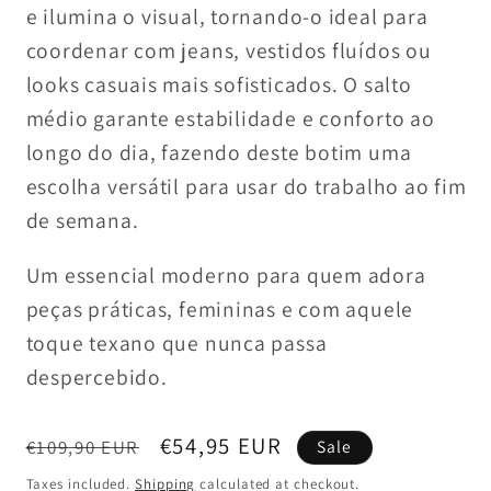
e ilumina o visual, tornando-o ideal para
coordenar com jeans, vestidos fluídos ou
looks casuais mais sofisticados. O salto
médio garante estabilidade e conforto ao
longo do dia, fazendo deste botim uma
escolha versátil para usar do trabalho ao fim
de semana.
Um essencial moderno para quem adora
peças práticas, femininas e com aquele
toque texano que nunca passa
despercebido.
Regular
Sale
€54,95 EUR
€109,90 EUR
Sale
price
price
Taxes included.
Shipping
calculated at checkout.