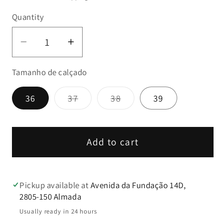
Quantity
Decrease
Increase
quantity
quantity
Tamanho de calçado
for
for
Texana
Texana
Variant
Variant
36
37
38
39
Camel
Camel
sold
sold
-
-
out
out
or
or
Walk&amp;Go
Walk&amp;Go
unavailable
unavailable
Add to cart
Pickup available at
Avenida da Fundação 14D,
2805-150 Almada
Usually ready in 24 hours