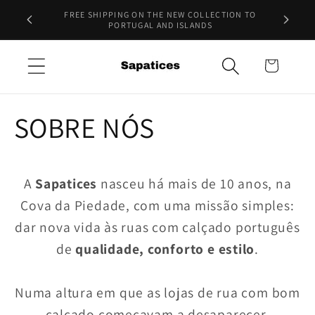
Skip to
10% DE 
WELCOME TO OUR STORE!
content
Cart
SOBRE NÓS
A
Sapatices
nasceu há mais de 10 anos, na
Cova da Piedade, com uma missão simples:
dar nova vida às ruas com calçado português
de
qualidade, conforto e estilo
.
Numa altura em que as lojas de rua com bom
calçado começavam a desaparecer,