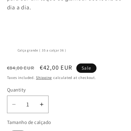
dia a dia.
Calça grande ( 35 a calçar 36 )
Regular
Sale
€42,00 EUR
€84,00 EUR
Sale
price
price
Taxes included.
Shipping
calculated at checkout.
Quantity
Decrease
Increase
quantity
quantity
Tamanho de calçado
for
for