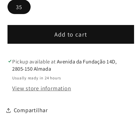
Stileto
Stileto
35
verniz
verniz
nude
nude
com
com
plataforma
plataforma
Add to cart
-
-
Clip
Clip
Shoes
Shoes
Pickup available at
Avenida da Fundação 14D,
2805-150 Almada
Usually ready in 24 hours
View store information
Compartilhar