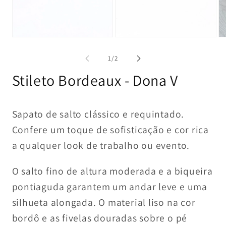
1
2
in
in
modal
modal
Op
me
3
of
1
/
2
in
mo
Stileto Bordeaux - Dona V
Sapato de salto clássico e requintado.
Confere um toque de sofisticação e cor rica
a qualquer look de trabalho ou evento.
O salto fino de altura moderada e a biqueira
pontiaguda garantem um andar leve e uma
silhueta alongada. O material liso na cor
bordô e as fivelas douradas sobre o pé