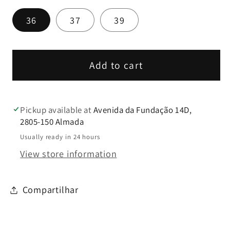
Stileto
Stileto
36
37
39
Bordeaux
Bordeaux
-
-
Dona
Dona
V
V
Add to cart
Pickup available at
Avenida da Fundação 14D,
2805-150 Almada
Usually ready in 24 hours
View store information
Compartilhar