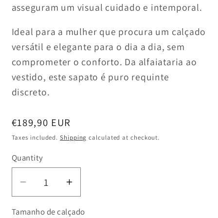
asseguram um visual cuidado e intemporal.
Ideal para a mulher que procura um calçado
versátil e elegante para o dia a dia, sem
comprometer o conforto. Da alfaiataria ao
vestido, este sapato é puro requinte
discreto.
Regular
€189,90 EUR
price
Taxes included.
Shipping
calculated at checkout.
Quantity
Decrease
Increase
quantity
quantity
Tamanho de calçado
for
for