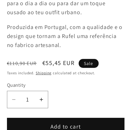
para o dia a dia ou para dar um toque
ousado ao teu outfit urbano.
Produzida em Portugal, com a qualidade e o
design que tornam a Rufel uma referência
no fabrico artesanal.
Regular
Sale
€55,45 EUR
€110,90 EUR
Sale
price
price
Taxes included.
Shipping
calculated at checkout.
Quantity
Decrease
Increase
quantity
quantity
for
for
Mochila
Mochila
Add to cart