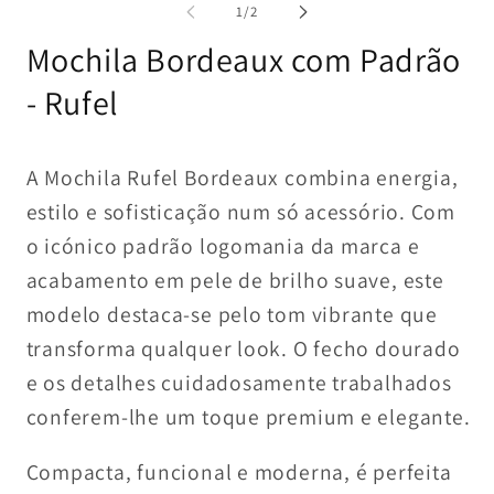
1
2
3
of
1
/
2
in
in
in
modal
modal
mo
Mochila Bordeaux com Padrão
- Rufel
A Mochila Rufel Bordeaux combina energia,
estilo e sofisticação num só acessório. Com
o icónico padrão logomania da marca e
acabamento em pele de brilho suave, este
modelo destaca-se pelo tom vibrante que
transforma qualquer look. O fecho dourado
e os detalhes cuidadosamente trabalhados
conferem-lhe um toque premium e elegante.
Compacta, funcional e moderna, é perfeita