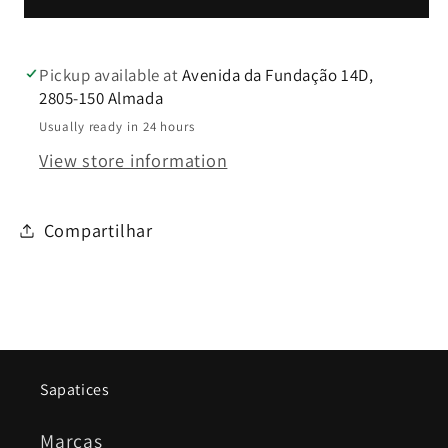
Bordeaux
Bordeaux
com
com
Padrão
Padrão
Pickup available at
Avenida da Fundação 14D,
-
-
2805-150 Almada
Rufel
Rufel
Usually ready in 24 hours
View store information
Compartilhar
Sapatices
Marcas