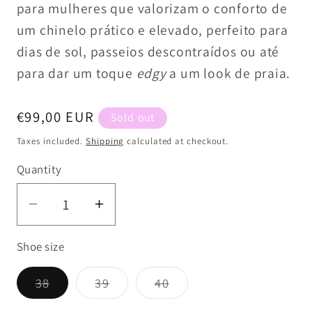
para mulheres que valorizam o conforto de
um chinelo prático e elevado, perfeito para
dias de sol, passeios descontraídos ou até
para dar um toque
edgy
a um look de praia.
Regular
€99,00 EUR
Sold out
price
Taxes included.
Shipping
calculated at checkout.
Quantity
Decrease
Increase
quantity
quantity
Shoe size
for
for
Chinelos
Chinelos
Variant
Variant
Variant
38
39
40
Gold&amp;Rouge
Gold&amp;Rouge
sold
sold
sold
Natani
Natani
out
out
out