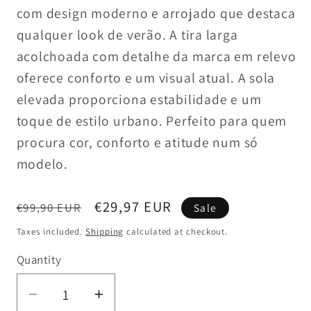
com design moderno e arrojado que destaca
qualquer look de verão. A tira larga
acolchoada com detalhe da marca em relevo
oferece conforto e um visual atual. A sola
elevada proporciona estabilidade e um
toque de estilo urbano. Perfeito para quem
procura cor, conforto e atitude num só
modelo.
Regular
Sale
€29,97 EUR
€99,90 EUR
Sale
price
price
Taxes included.
Shipping
calculated at checkout.
Quantity
Decrease
Increase