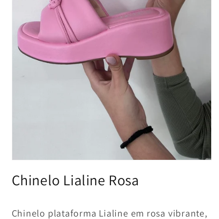
Open
media
Chinelo Lialine Rosa
1
in
modal
Chinelo plataforma Lialine em rosa vibrante,