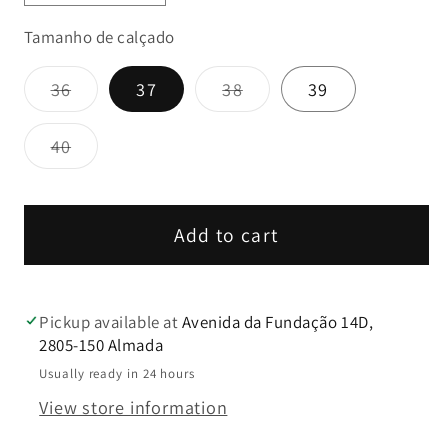
quantity
quantity
Tamanho de calçado
for
for
Chinelo
Chinelo
Variant
Variant
36
37
38
39
Lialine
Lialine
sold
sold
Rosa
Rosa
out
out
or
or
Variant
40
unavailable
unavailable
sold
out
or
unavailable
Add to cart
Pickup available at
Avenida da Fundação 14D,
2805-150 Almada
Usually ready in 24 hours
View store information