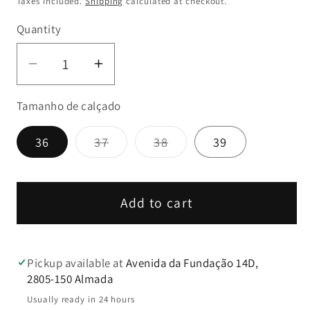
Taxes included.
Shipping
calculated at checkout.
Quantity
Decrease
Increase
quantity
quantity
Tamanho de calçado
for
for
Botim
Botim
Variant
Variant
36
37
38
39
Walk
Walk
sold
sold
&amp;
&amp;
out
out
or
or
Go
Go
unavailable
unavailable
–
–
Add to cart
Estampado
Estampado
Leopardo
Leopardo
Pickup available at
Avenida da Fundação 14D,
2805-150 Almada
Usually ready in 24 hours