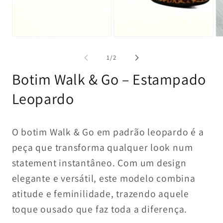
1
2
in
in
modal
modal
Op
me
3
of
1
/
2
in
mo
Botim Walk & Go – Estampado
Leopardo
O botim Walk & Go em padrão leopardo é a
peça que transforma qualquer look num
statement instantâneo. Com um design
elegante e versátil, este modelo combina
atitude e feminilidade, trazendo aquele
toque ousado que faz toda a diferença.