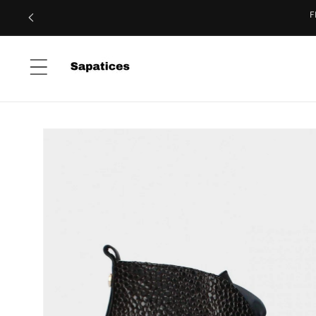
Skip to
content
Skip to
product
information