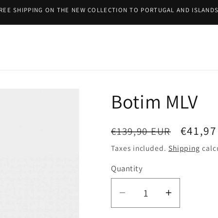
WELCOME TO OUR STORE!
Botim MLV
Regular
Sale
€41,97
€139,90 EUR
price
price
Taxes included.
Shipping
calc
Quantity
Decrease
Increase
quantity
quantity