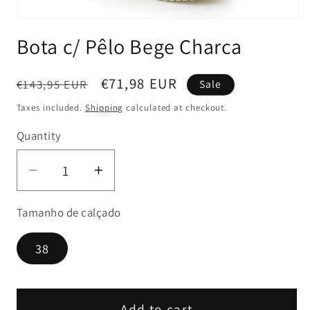
Open
media
Bota c/ Pêlo Bege Charca
1
in
modal
Regular
Sale
€71,98 EUR
€143,95 EUR
Sale
price
price
Taxes included.
Shipping
calculated at checkout.
Quantity
Decrease
Increase
quantity
quantity
Tamanho de calçado
for
for
Bota
Bota
38
c/
c/
Pêlo
Pêlo
Bege
Bege
Charca
Charca
Add to cart