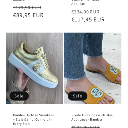
Applique
Regular
Sale
€179,90 EUR
Regular
Sale
€234,90 EUR
price
€89,95 EUR
price
price
€117,45 EUR
price
Sale
Sale
Bamburi Golden Sneakers
Suede Flip Flops with Blue
– Style &amp; Comfort in
Appliques - Bamburi
Every Step
Regular
Sale
€134,90 EUR