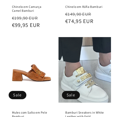
Chinelo em Camurça
Chinelo em Ráfia Bamburi
Camel Bamburi
Regular
Sale
€149,90 EUR
Regular
Sale
€199,90 EUR
price
€74,95 EUR
price
price
€99,95 EUR
price
Sale
Sale
Mules com Salto em Pele
Bamburi Sneakers in White
Bamburi
Leather with Gold