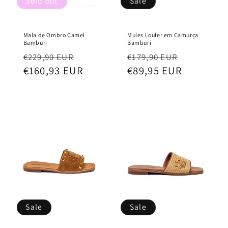
Sold out
Sale
Mala de Ombro Camel
Mules Loufer em Camurça
Bamburi
Bamburi
Regular
Sale
Regular
Sale
€229,90 EUR
€179,90 EUR
price
€160,93 EUR
price
price
€89,95 EUR
price
Sale
Sale