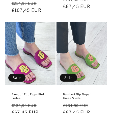
Regular
Sale
€214,90 EUR
price
€67,45 EUR
price
price
€107,45 EUR
price
Sale
Sale
Bamburi Flip Flops Pink
Bamburi Flip Flops in
Fushia
Green Suede
Regular
Sale
Regular
Sale
€134,90 EUR
€134,90 EUR
price
€67,45 EUR
price
price
€67,45 EUR
price