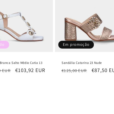
ado
Em promoção
Branca Salto Médio Catia 13
Sandália Catarina 23 Nude
Preço
€103,92 EUR
Preço
Preço
€87,50 E
0 EUR
€125,00 EUR
l
de
normal
de
saldo
saldo