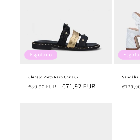
Esgotado
Esgot
Chinelo Preto Raso Chris 07
Sandália 
Preço
Preço
€71,92 EUR
Preço
€89,90 EUR
€129,9
normal
de
norma
saldo