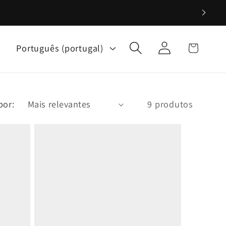
Iniciar
I
Carrinho
Português (portugal)
sessão
d
i
o
m
por:
9 produtos
a