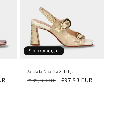
Em promoção
Sandália Catarina 21 beige
UR
Preço
Preço
€97,93 EUR
€139,90 EUR
normal
de
saldo