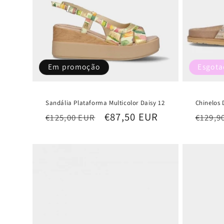
Em promoção
Esgot
Sandália Plataforma Multicolor Daisy 12
Chinelos 
Preço
Preço
€87,50 EUR
Preço
€125,00 EUR
€129,9
normal
de
norma
saldo