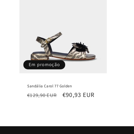
Em promoção
Sandália Carol 77 Golden
Preço
Preço
€90,93 EUR
€129,90 EUR
normal
de
saldo