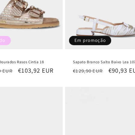
ado
Em promoção
Dourados Rasos Cintia 18
Sapato Branco Salto Baixo Lea 10
Preço
€103,92 EUR
Preço
Preço
€90,93 E
0 EUR
€129,90 EUR
l
de
normal
de
saldo
saldo