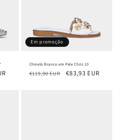
Em promoção
7
Chinelo Branco em Pele Chris 10
UR
Preço
Preço
€83,93 EUR
€119,90 EUR
normal
de
saldo